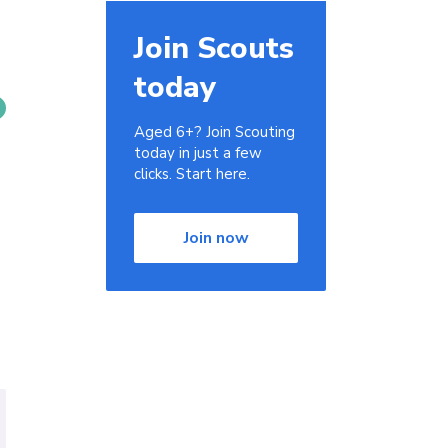
Join Scouts
today
Aged 6+? Join Scouting
today in just a few
clicks. Start here.
Join now