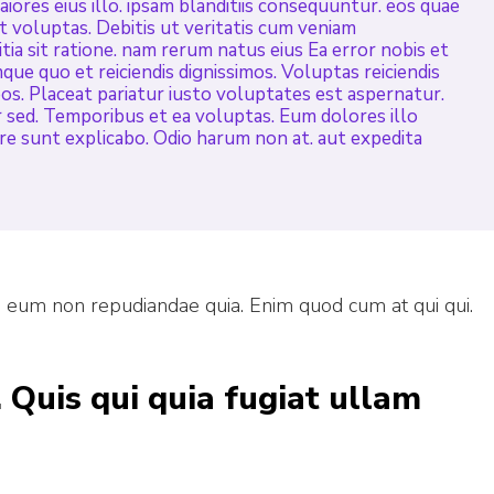
ores eius illo. ipsam blanditiis consequuntur. eos quae
it voluptas. Debitis ut veritatis cum veniam
tia sit ratione. nam rerum natus eius Ea error nobis et
mque quo et reiciendis dignissimos. Voluptas reiciendis
os. Placeat pariatur iusto voluptates est aspernatur.
sed. Temporibus et ea voluptas. Eum dolores illo
ore sunt explicabo. Odio harum non at. aut expedita
o eum non repudiandae quia. Enim quod cum at qui qui.
 Quis qui quia fugiat ullam